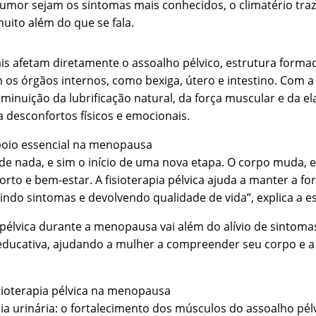
umor sejam os sintomas mais conhecidos, o climatério traz
ito além do que se fala.
s afetam diretamente o assoalho pélvico, estrutura forma
os órgãos internos, como bexiga, útero e intestino. Com a
inuição da lubrificação natural, da força muscular e da el
a desconfortos físicos e emocionais.
apoio essencial na menopausa
e nada, e sim o início de uma nova etapa. O corpo muda, e 
rto e bem-estar. A fisioterapia pélvica ajuda a manter a forç
indo sintomas e devolvendo qualidade de vida”, explica a es
 pélvica durante a menopausa vai além do alívio de sintomas
 educativa, ajudando a mulher a compreender seu corpo e 
isioterapia pélvica na menopausa
ia urinária: o fortalecimento dos músculos do assoalho pélv