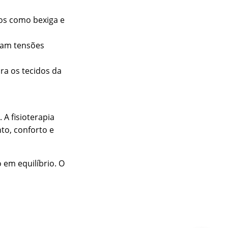
ãos como bexiga e 
viam tensões 
ra os tecidos da 
A fisioterapia 
o, conforto e 
em equilíbrio. O 