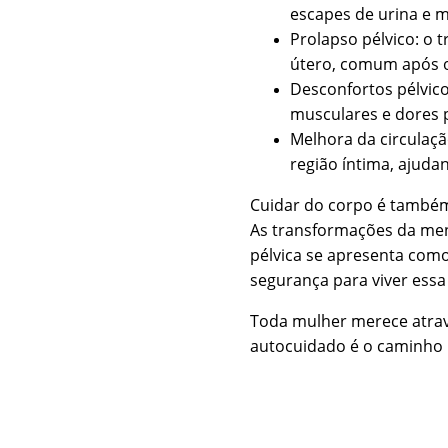
escapes de urina e m
Prolapso pélvico: o 
útero, comum após o
Desconfortos pélvico
musculares e dores p
Melhora da circulaçã
região íntima, ajuda
Cuidar do corpo é també
As transformações da meno
pélvica se apresenta com
segurança para viver essa
Toda mulher merece atrav
autocuidado é o caminho p