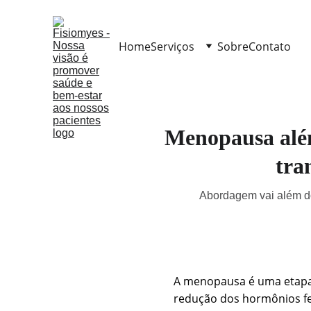
Home
Serviços
Sobre
Contato
Menopausa além
tra
Abordagem vai além dos
A menopausa é uma etapa n
redução dos hormônios fe