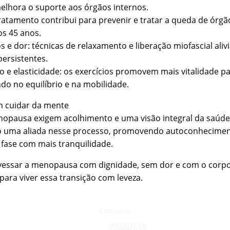
elhora o suporte aos órgãos internos.
tratamento contribui para prevenir e tratar a queda de órg
s 45 anos.
s e dor: técnicas de relaxamento e liberação miofascial ali
ersistentes.
o e elasticidade: os exercícios promovem mais vitalidade pa
ndo no equilíbrio e na mobilidade.
m cuidar da mente
pausa exigem acolhimento e uma visão integral da saúde. 
o uma aliada nesse processo, promovendo autoconheciment
 fase com mais tranquilidade.
essar a menopausa com dignidade, sem dor e com o corpo 
ara viver essa transição com leveza.
Contatos
+55 31 
9
90701518