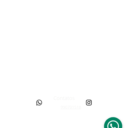
Se você precisa de atendimento 
clínico ou tem dúvidas 
específicas sobre nossos 
serviços, pode nos contatar que 
responderemos o mais breve 
possível para fornecer as 
informações necessárias.
CONTATO
Contatos
+55 31 
9
90701518